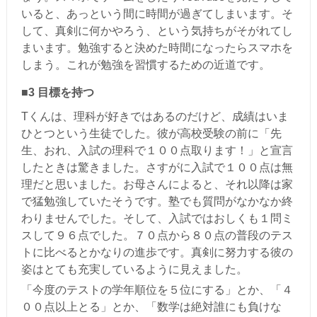
いると、あっという間に時間が過ぎてしまいます。そ
して、真剣に何かやろう、という気持ちがそがれてし
まいます。勉強すると決めた時間になったらスマホを
しまう。これが勉強を習慣するための近道です。
■3 目標を持つ
Tくんは、理科が好きではあるのだけど、成績はいま
ひとつという生徒でした。彼が高校受験の前に「先
生、おれ、入試の理科で１００点取ります！」と宣言
したときは驚きました。さすがに入試で１００点は無
理だと思いました。お母さんによると、それ以降は家
で猛勉強していたそうです。塾でも質問がなかなか終
わりませんでした。そして、入試ではおしくも１問ミ
スして９６点でした。７０点から８０点の普段のテス
トに比べるとかなりの進歩です。真剣に努力する彼の
姿はとても充実しているように見えました。
「今度のテストの学年順位を５位にする」とか、「４
００点以上とる」とか、「数学は絶対誰にも負けな